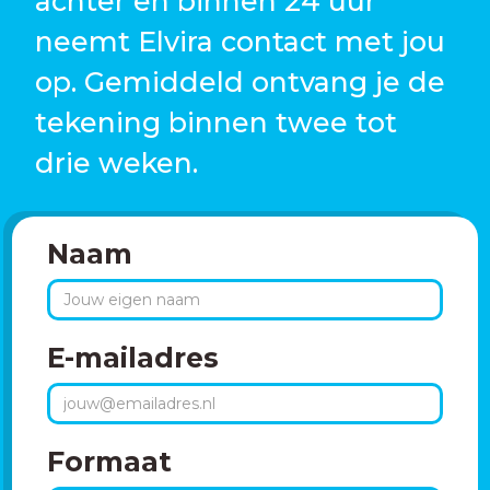
achter en binnen 24 uur
neemt Elvira contact met jou
op. Gemiddeld ontvang je de
tekening binnen twee tot
drie weken.
Naam
E-mailadres
Formaat