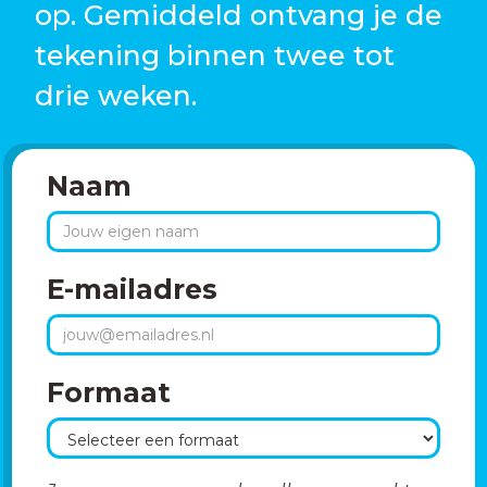
op. Gemiddeld ontvang je de
tekening binnen twee tot
drie weken.
Naam
E-mailadres
Formaat