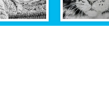
Bekijk alle tekeningen
Contact
Tekeningen
Contactpagina
Alle tekeninge
Over mij
Honden teken