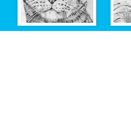
TEKENING
VAN
JOUW