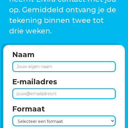
op. Gemiddeld ontvang je de
tekening binnen twee tot
drie weken.
Naam
E-mailadres
Formaat