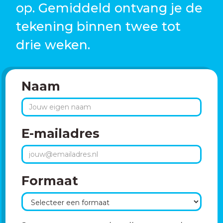
op. Gemiddeld ontvang je de
tekening binnen twee tot
drie weken.
Naam
E-mailadres
Formaat