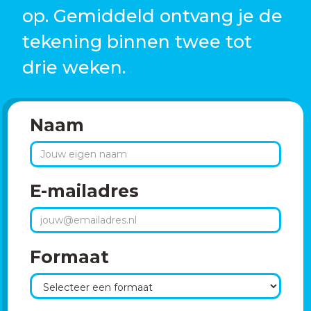
op. Gemiddeld ontvang je de
tekening binnen twee tot
drie weken.
Naam
E-mailadres
Formaat