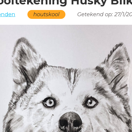
ooltekening Husky Bli
onden
houtskool
Getekend op:
27/1/2