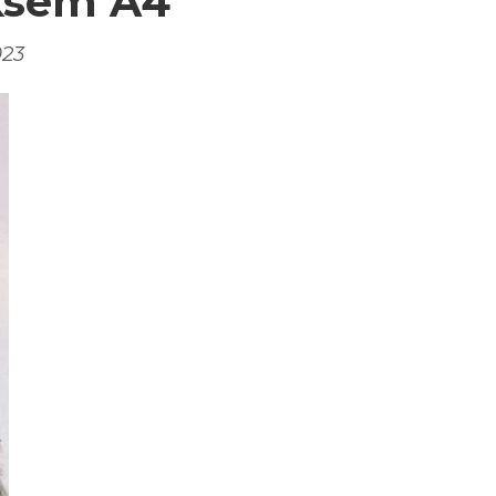
ksem A4
023