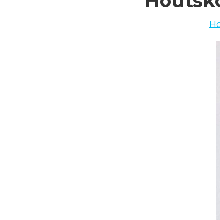
Houtsk
H