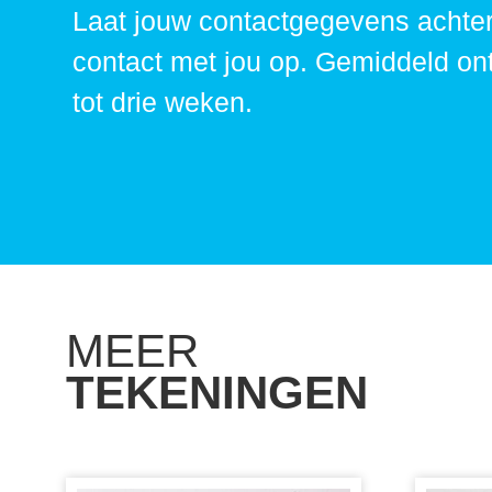
Laat jouw contactgegevens achter
contact met jou op. Gemiddeld on
tot drie weken.
MEER
TEKENINGEN