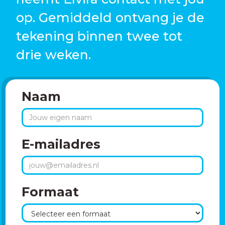
op. Gemiddeld ontvang je de
tekening binnen twee tot
drie weken.
Naam
E-mailadres
Formaat