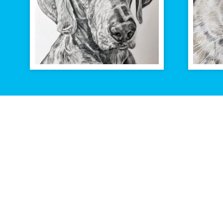
TEKENING
VAN
JOUW