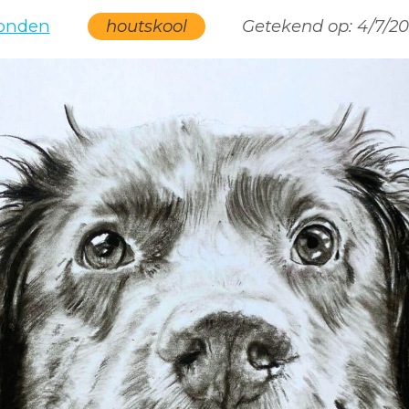
onden
houtskool
Getekend op:
4/7/2