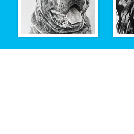
TEKENING
VAN
JOUW