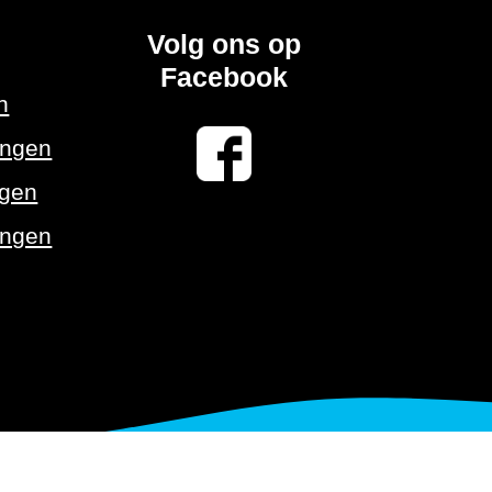
Volg ons op
Facebook
n
ingen
ngen
ingen
vacy statement
Veel gestelde vragen
Links