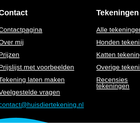
Contact
Tekeningen
Contactpagina
Alle tekeninge
Over mij
Honden teken
Prijzen
Katten tekeni
Prijslijst met voorbeelden
Overige teken
Tekening laten maken
Recensies
tekeningen
Veelgestelde vragen
contact@huisdiertekening.nl
Algemene voorwaarden
Pri