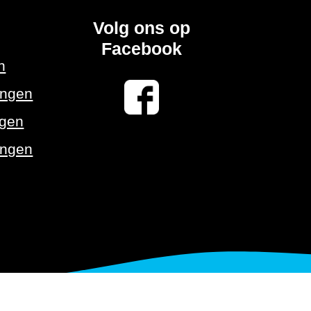
Volg ons op
Facebook
n
ingen
ngen
ingen
vacy statement
Veel gestelde vragen
Links