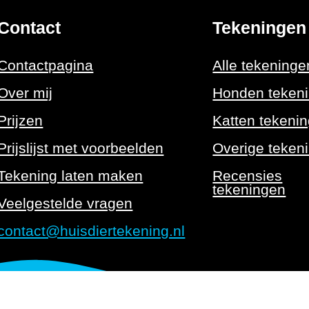
Contact
Tekeningen
Contactpagina
Alle tekeninge
Over mij
Honden teken
Prijzen
Katten tekeni
Prijslijst met voorbeelden
Overige teken
Tekening laten maken
Recensies
tekeningen
Veelgestelde vragen
contact@huisdiertekening.nl
Algemene voorwaarden
Pri