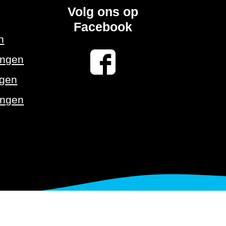
Volg ons op
Facebook
n
ingen
ngen
ingen
vacy statement
Veel gestelde vragen
Links