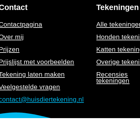
Contact
Tekeningen
Contactpagina
Alle tekeninge
Over mij
Honden teken
Prijzen
Katten tekeni
Prijslijst met voorbeelden
Overige teken
Tekening laten maken
Recensies
tekeningen
Veelgestelde vragen
contact@huisdiertekening.nl
Algemene voorwaarden
Pri